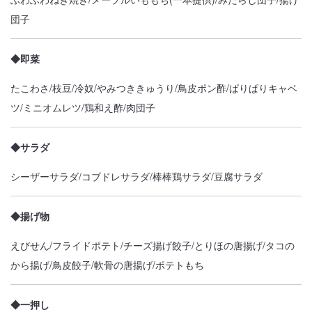
団子
◆即菜
たこわさ/枝豆/冷奴/やみつききゅうり/鳥皮ポン酢/ぱりぱりキャベ
ツ/ミニオムレツ/鶏和え酢/肉団子
◆サラダ
シーザーサラダ/コブドレサラダ/棒棒鶏サラダ/豆腐サラダ
◆揚げ物
えびせん/フライドポテト/チーズ揚げ餃子/とりほの唐揚げ/タコの
から揚げ/鳥皮餃子/軟骨の唐揚げ/ポテトもち
◆一押し