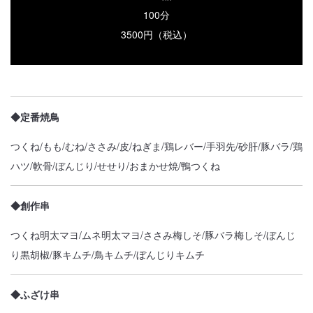
100分
3500円（税込）
◆定番焼鳥
つくね/もも/むね/ささみ/皮/ねぎま/鶏レバー/手羽先/砂肝/豚バラ/鶏
ハツ/軟骨/ぼんじり/せせり/おまかせ焼/鴨つくね
◆創作串
つくね明太マヨ/ムネ明太マヨ/ささみ梅しそ/豚バラ梅しそ/ぼんじ
り黒胡椒/豚キムチ/鳥キムチ/ぼんじりキムチ
◆ふざけ串