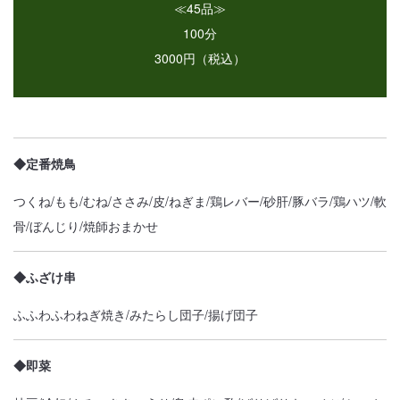
≪45品≫
100分
3000円（税込）
◆定番焼鳥
つくね/もも/むね/ささみ/皮/ねぎま/鶏レバー/砂肝/豚バラ/鶏ハツ/軟
骨/ぼんじり/焼師おまかせ
◆ふざけ串
ふふわふわねぎ焼き/みたらし団子/揚げ団子
◆即菜