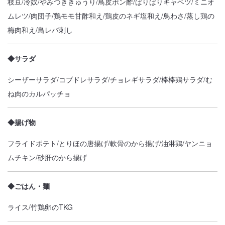
枝豆/冷奴/やみつききゅうり/鳥皮ポン酢/ばりばりキャベツ/ミニオ
ムレツ/肉団子/鶏モモ甘酢和え/鶏皮のネギ塩和え/鳥わさ/蒸し鶏の
梅肉和え/鳥レバ刺し
◆サラダ
シーザーサラダ/コブドレサラダ/チョレギサラダ/棒棒鶏サラダ/む
ね肉のカルパッチョ
◆揚げ物
フライドポテト/とりほの唐揚げ/軟骨のから揚げ/油淋鶏/ヤンニョ
ムチキン/砂肝のから揚げ
◆ごはん・麺
ライス/竹鶏卵のTKG