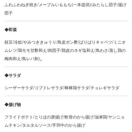
ふわふわねぎ焼き/メープルいももち(一本提供)/みたらし団子/揚げ
団子
◆即菜
枝豆/冷奴/やみつききゅうり/鳥皮ポン酢/ばりばりキャベツ/ミニオ
ムレツ/鶏モモ甘酢和え/肉団子/鶏皮のネギ塩和え/鳥わさ/蒸し鶏の
梅肉和え/鳥レバ刺し
◆サラダ
シーザーサラダ/コブドレサラダ/棒棒鶏サラダ/チョレギサラダ
◆揚げ物
フライドポテト/とりほの唐揚げ/軟骨のから揚げ/油淋鶏/ヤンニョ
ムチキン/タルタルソース/手羽中のから揚げ