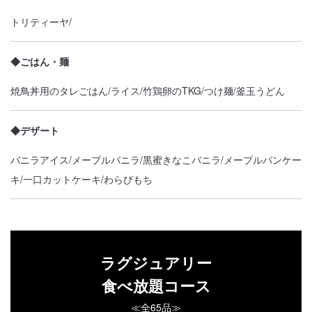
トリティーヤ/
◆ごはん・麺
焼鳥丼用のタレごはん/ライス/竹鶏卵のTKG/つけ麺/釜玉うどん
◆デザート
バニラアイス/メープルバニラ/黒蜜きなこバニラ/メープルパンケー
キ/一口カットケーキ/わらびもち
ラグジュアリー
食べ放題コース
≪全65品≫