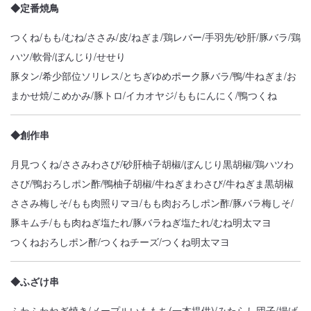
◆定番焼鳥
つくね/もも/むね/ささみ/皮/ねぎま/鶏レバー/手羽先/砂肝/豚バラ/鶏
ハツ/軟骨/ぼんじり/せせり
豚タン/希少部位ソリレス/とちぎゆめポーク豚バラ/鴨/牛ねぎま/お
まかせ焼/こめかみ/豚トロ/イカオヤジ/ももにんにく/鴨つくね
◆創作串
月見つくね/ささみわさび/砂肝柚子胡椒/ぼんじり黒胡椒/鶏ハツわ
さび/鴨おろしポン酢/鴨柚子胡椒/牛ねぎまわさび/牛ねぎま黒胡椒
ささみ梅しそ/もも肉照りマヨ/もも肉おろしポン酢/豚バラ梅しそ/
豚キムチ/もも肉ねぎ塩たれ/豚バラねぎ塩たれ/むね明太マヨ
つくねおろしポン酢/つくねチーズ/つくね明太マヨ
◆ふざけ串
ふわふわねぎ焼き/メープルいももち(一本提供)/みたらし団子/揚げ